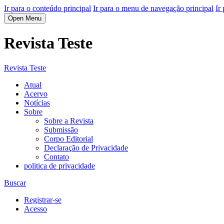
Ir para o conteúdo principal
Ir para o menu de navegação principal
Ir
Open Menu
Revista Teste
Revista Teste
Atual
Acervo
Notícias
Sobre
Sobre a Revista
Submissão
Corpo Editorial
Declaração de Privacidade
Contato
politica de privacidade
Buscar
Registrar-se
Acesso